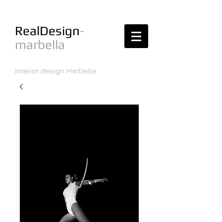
RealDesign
-
marbella
Interior design Marbella