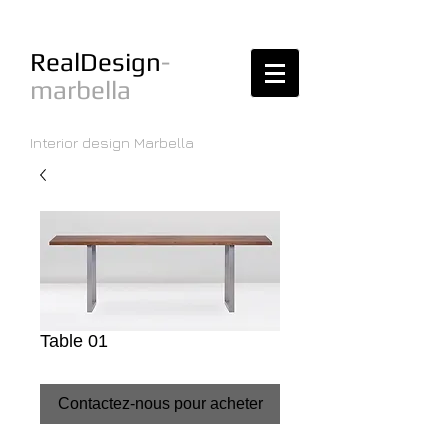
RealDesign
-
marbella
Interior design Marbella
Table 01
Contactez-nous pour acheter